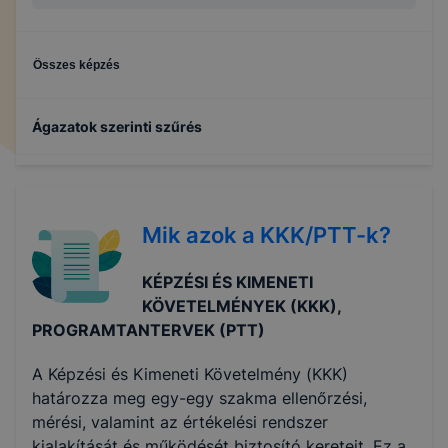
Összes képzés
Ágazatok szerinti szűrés
Egészségügy
Mik azok a KKK/PTT-k?
Fa- és bútoripar
KÉPZÉSI ÉS KIMENETI
Gépészet
KÖVETELMÉNYEK (KKK),
PROGRAMTANTERVEK (PTT)
Építőipar
A Képzési és Kimeneti Követelmény (KKK)
határozza meg egy-egy szakma ellenőrzési,
Kereskedelem
mérési, valamint az értékelési rendszer
kialakítását és működését biztosító kereteit. Ez a