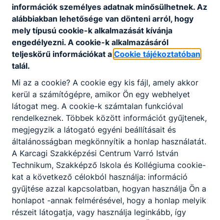
KKK
PTT
információk személyes adatnak minősülhetnek. Az
alábbiakban lehetősége van dönteni arról, hogy
mely típusú cookie-k alkalmazását kívánja
Gépészet
engedélyezni. A cookie-k alkalmazásáról
teljeskörű információkat a
Cookie tájékoztatóban
talál.
Épület- és szerkezetlakatos
Mi az a cookie? A cookie egy kis fájl, amely akkor
KKK
PTT
kerül a számítógépre, amikor Ön egy webhelyet
látogat meg. A cookie-k számtalan funkcióval
Gépi és CNC forgácsoló
rendelkeznek. Többek között információt gyűjtenek,
KKK
PTT
megjegyzik a látogató egyéni beállításait és
általánosságban megkönnyítik a honlap használatát.
Hegesztő
A Karcagi Szakképzési Centrum Varró István
KKK
PTT
Technikum, Szakképző Iskola és Kollégiuma cookie-
kat a következő célokból használja: információ
gyűjtése azzal kapcsolatban, hogyan használja Ön a
Építőipar
honlapot -annak felmérésével, hogy a honlap melyik
részeit látogatja, vagy használja leginkább, így