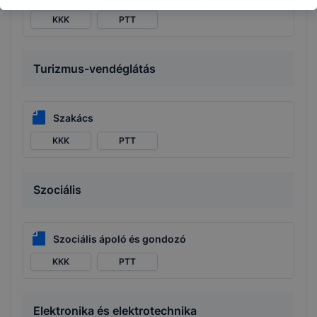
KKK
PTT
Turizmus-vendéglátás
Szakács
KKK
PTT
Szociális
Szociális ápoló és gondozó
KKK
PTT
Elektronika és elektrotechnika