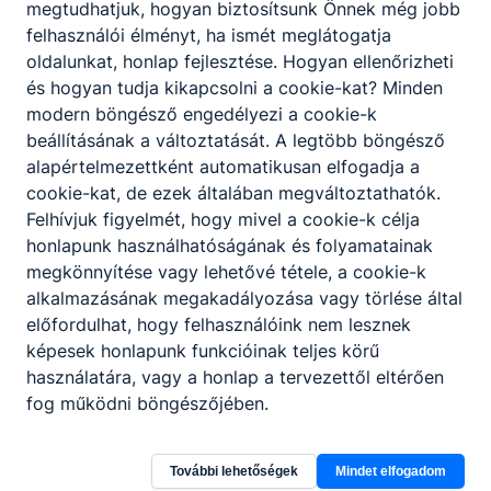
megtudhatjuk, hogyan biztosítsunk Önnek még jobb
Festő, mázoló, tapétázó
felhasználói élményt, ha ismét meglátogatja
oldalunkat, honlap fejlesztése. Hogyan ellenőrizheti
KKK
PTT
és hogyan tudja kikapcsolni a cookie-kat? Minden
modern böngésző engedélyezi a cookie-k
Kereskedelem
beállításának a változtatását. A legtöbb böngésző
alapértelmezettként automatikusan elfogadja a
cookie-kat, de ezek általában megváltoztathatók.
Kereskedelmi értékesítő
Felhívjuk figyelmét, hogy mivel a cookie-k célja
honlapunk használhatóságának és folyamatainak
KKK
PTT
megkönnyítése vagy lehetővé tétele, a cookie-k
alkalmazásának megakadályozása vagy törlése által
előfordulhat, hogy felhasználóink nem lesznek
Gazdálkodás és menedzsment
képesek honlapunk funkcióinak teljes körű
használatára, vagy a honlap a tervezettől eltérően
Pénzügyi-számviteli ügyintéző
fog működni böngészőjében.
KKK
PTT
További lehetőségek
Mindet elfogadom
Vállalkozási ügyviteli ügyintéző