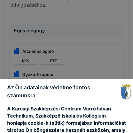
kidolgozásához.
Egészségügy
Általános ápoló
KKK
PTT
Gyakorló ápoló
KKK
PTT
Az Ön adatainak védelme fontos
számunkra
Fa- és bútoripar
A Karcagi Szakképzési Centrum Varró István
Technikum, Szakképző Iskola és Kollégium
honlapja cookie-k (sütik) formájában információkat
Asztalos
tárol az Ön böngészésre használt eszközén, amely