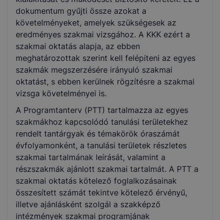
dokumentum gyűjti össze azokat a
Gazdálkodás és menedzsment
követelményeket, amelyek szükségesek az
eredményes szakmai vizsgához. A KKK ezért a
Turizmus-vendéglátás
szakmai oktatás alapja, az ebben
meghatározottak szerint kell felépíteni az egyes
Szociális
szakmák megszerzésére irányuló szakmai
oktatást, s ebben kerülnek rögzítésre a szakmai
vizsga követelményei is.
Elektronika és elektrotechnika
A Programtanterv (PTT) tartalmazza az egyes
szakmákhoz kapcsolódó tanulási területekhez
rendelt tantárgyak és témakörök óraszámát
évfolyamonként, a tanulási területek részletes
szakmai tartalmának leírását, valamint a
részszakmák ajánlott szakmai tartalmát. A PTT a
szakmai oktatás kötelező foglalkozásainak
összesített számát tekintve kötelező érvényű,
illetve ajánlásként szolgál a szakképző
intézmények szakmai programjának