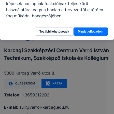
képesek honlapunk funkcióinak teljes körű
használatára, vagy a honlap a tervezettől eltérően
fog működni böngészőjében.
További lehetőségek
Mindet elfogadom
Karcagi Szakképzési Centrum Varró István
Technikum, Szakképző Iskola és Kollégium
5300 Karcag Varró utca 8.
CLASSROOM
KRÉTA
Telefon:
+3659312202
E-mail:
suli@varroi-karcag.edu.hu