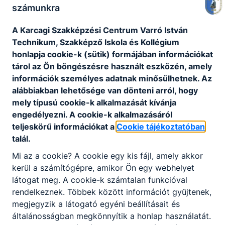
számunkra
A Karcagi Szakképzési Centrum Varró István
Projektek
Technikum, Szakképző Iskola és Kollégium
honlapja cookie-k (sütik) formájában információkat
tárol az Ön böngészésre használt eszközén, amely
Széchenyi 2020 projektek
információk személyes adatnak minősülhetnek. Az
alábbiakban lehetősége van dönteni arról, hogy
mely típusú cookie-k alkalmazását kívánja
engedélyezni. A cookie-k alkalmazásáról
teljeskörű információkat a
Cookie tájékoztatóban
Nincs találat
talál.
Mi az a cookie? A cookie egy kis fájl, amely akkor
kerül a számítógépre, amikor Ön egy webhelyet
látogat meg. A cookie-k számtalan funkcióval
rendelkeznek. Többek között információt gyűjtenek,
megjegyzik a látogató egyéni beállításait és
általánosságban megkönnyítik a honlap használatát.