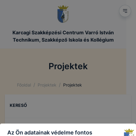
Karcagi Szakképzési Centrum Varró István
Technikum, Szakképző Iskola és Kollégium
Projektek
/
/
Főoldal
Projektek
Projektek
KERESŐ
Az Ön adatainak védelme fontos