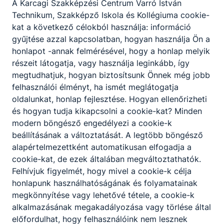
A Karcagi Szakképzési Centrum Varró István
Technikum, Szakképző Iskola és Kollégiuma cookie-
kat a következő célokból használja: információ
gyűjtése azzal kapcsolatban, hogyan használja Ön a
Partnereink
honlapot -annak felmérésével, hogy a honlap melyik
részeit látogatja, vagy használja leginkább, így
megtudhatjuk, hogyan biztosítsunk Önnek még jobb
felhasználói élményt, ha ismét meglátogatja
oldalunkat, honlap fejlesztése. Hogyan ellenőrizheti
és hogyan tudja kikapcsolni a cookie-kat? Minden
modern böngésző engedélyezi a cookie-k
beállításának a változtatását. A legtöbb böngésző
alapértelmezettként automatikusan elfogadja a
cookie-kat, de ezek általában megváltoztathatók.
Felhívjuk figyelmét, hogy mivel a cookie-k célja
honlapunk használhatóságának és folyamatainak
megkönnyítése vagy lehetővé tétele, a cookie-k
alkalmazásának megakadályozása vagy törlése által
előfordulhat, hogy felhasználóink nem lesznek