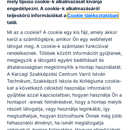
mely típusú cookie-k alkalmazását kívánja
4
10:10-10:55
engedélyezni. A cookie-k alkalmazásáról
5
11:05-11:50
teljeskörű információkat a
Cookie tájékoztatóban
6
12:00-12:45
talál.
7
12:55-13:40
Mi az a cookie? A cookie egy kis fájl, amely akkor
8
13:45-14:30
kerül a számítógépre, amikor Ön egy webhelyet
látogat meg. A cookie-k számtalan funkcióval
Rövidített
rendelkeznek. Többek között információt gyűjtenek,
csengetési rend
megjegyzik a látogató egyéni beállításait és
általánosságban megkönnyítik a honlap használatát.
A Karcagi Szakképzési Centrum Varró István
1
7:15-7:45
Technikum, Szakképző Iskola és Kollégiuma cookie-
2
7:55-8:25
kat a következő célokból használja: információ
3
8:35-9:05
gyűjtése azzal kapcsolatban, hogyan használja Ön a
4
9:15-9:45
honlapot -annak felmérésével, hogy a honlap melyik
5
9:55-10:25
részeit látogatja, vagy használja leginkább, így
6
10:35-11:05
megtudhatjuk, hogyan biztosítsunk Önnek még jobb
7
11:15-11:45
felhasználói élményt, ha ismét meglátogatja
8
11:50-12:20
oldalunkat, honlap fejlesztése. Hogyan ellenőrizheti