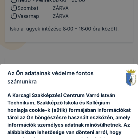
Szombat
ZÁRVA
Vasarnap
ZÁRVA
Iskolai ügyek intézése 8:00 - 16:00 óra között!
Csengetési rend
Az Ön adatainak védelme fontos
számunkra
Normál
A Karcagi Szakképzési Centrum Varró István
csengetési rend
Technikum, Szakképző Iskola és Kollégium
honlapja cookie-k (sütik) formájában információkat
1
7:15-8:00
tárol az Ön böngészésre használt eszközén, amely
információk személyes adatnak minősülhetnek. Az
2
8:10-8:55
alábbiakban lehetősége van dönteni arról, hogy
3
9:10-9:55