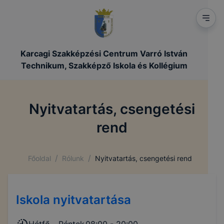
Karcagi Szakképzési Centrum Varró István
Technikum, Szakképző Iskola és Kollégium
Nyitvatartás, csengetési
rend
/
/
Főoldal
Rólunk
Nyitvatartás, csengetési rend
Iskola nyitvatartása
Hétfő - Péntek
08:00 - 20:00