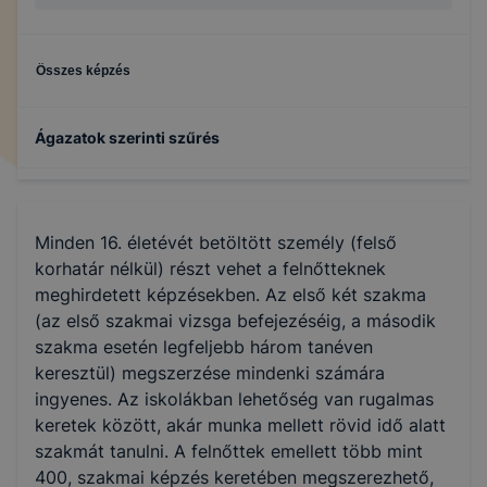
Összes képzés
Ágazatok szerinti szűrés
Egészségügy
Minden 16. életévét betöltött személy (felső
Gazdálkodás és menedzsment
korhatár nélkül) részt vehet a felnőtteknek
meghirdetett képzésekben. Az első két szakma
(az első szakmai vizsga befejezéséig, a második
Szociális
szakma esetén legfeljebb három tanéven
keresztül) megszerzése mindenki számára
ingyenes. Az iskolákban lehetőség van rugalmas
keretek között, akár munka mellett rövid idő alatt
szakmát tanulni. A felnőttek emellett több mint
400, szakmai képzés keretében megszerezhető,