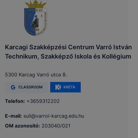
Karcagi Szakképzési Centrum Varró István
Technikum, Szakképző Iskola és Kollégium
5300 Karcag Varró utca 8.
CLASSROOM
KRÉTA
Telefon:
+3659312202
E-mail:
suli@varroi-karcag.edu.hu
OM azonosító:
203040/021