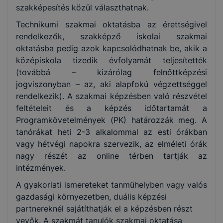
szakképesítés közül választhatnak.
Technikumi szakmai oktatásba az érettségivel
rendelkezők, szakképző iskolai szakmai
oktatásba pedig azok kapcsolódhatnak be, akik a
középiskola tizedik évfolyamát teljesítették
(továbbá – kizárólag felnőttképzési
jogviszonyban – az, aki alapfokú végzettséggel
rendelkezik). A szakmai képzésben való részvétel
feltételeit és a képzés időtartamát a
Programkövetelmények (PK) határozzák meg. A
tanórákat heti 2-3 alkalommal az esti órákban
vagy hétvégi napokra szervezik, az elméleti órák
nagy részét az online térben tartják az
intézmények.
A gyakorlati ismereteket tanműhelyben vagy valós
gazdasági környezetben, duális képzési
partnereknél sajátíthatják el a képzésben részt
vevők. A szakmát tanulók szakmai oktatása