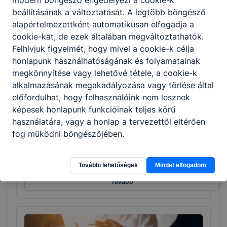
beállításának a változtatását. A legtöbb böngésző
alapértelmezettként automatikusan elfogadja a
Tovább
cookie-kat, de ezek általában megváltoztathatók.
Felhívjuk figyelmét, hogy mivel a cookie-k célja
honlapunk használhatóságának és folyamatainak
megkönnyítése vagy lehetővé tétele, a cookie-k
alkalmazásának megakadályozása vagy törlése által
előfordulhat, hogy felhasználóink nem lesznek
képesek honlapunk funkcióinak teljes körű
használatára, vagy a honlap a tervezettől eltérően
fog működni böngészőjében.
Gyakorló ápoló
Egészségügy
További lehetőségek
Mindet elfogadom
Tovább