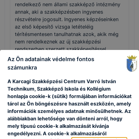
rendelkező nem állami szakképző intézmény
annak, aki a szakképzésben ingyenes
részvételre jogosult. Ingyenes képzéseinken
az első képesítő vizsga letételéig
térítésmentesen tanulhatnak azok, akik még
nem rendelkeznek az új szakképzési
rendszerben szerzett szakképesítéssel
Az Ön adatainak védelme fontos
számunkra
Munka mellett is tudok szakmát vagy
A Karcagi Szakképzési Centrum Varró István
államilag elismert szakképesítést szerezni?
Technikum, Szakképző Iskola és Kollégium
honlapja cookie-k (sütik) formájában információkat
Az iskolák a felnőttek számára mind a
tárol az Ön böngészésre használt eszközén, amely
szakmai oktatást, mind a szakmai képzést
információk személyes adatnak minősülhetnek. Az
rugalmasan, akár munka mellett, rövid idő
alábbiakban lehetősége van dönteni arról, hogy
alatt szervezik meg, gyakran az esti órákban,
mely típusú cookie-k alkalmazását kívánja
akár hétvégén is. Az egyes intézmények
engedélyezni. A cookie-k alkalmazásáról
képzési programja sokszor ezért is tér el