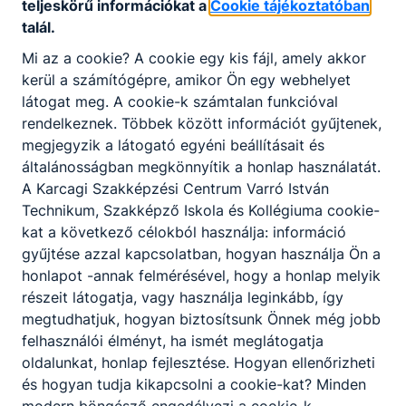
teljeskörű információkat a
Cookie tájékoztatóban
egymástól, igazodva a Képzési és Kimeneteli
talál.
Követelményekben, szakképesítés esetén a
Mi az a cookie? A cookie egy kis fájl, amely akkor
Programkövetelményekben meghatározott
kerül a számítógépre, amikor Ön egy webhelyet
tartalmakhoz és a helyi igényekhez.
látogat meg. A cookie-k számtalan funkcióval
rendelkeznek. Többek között információt gyűjtenek,
megjegyzik a látogató egyéni beállításait és
általánosságban megkönnyítik a honlap használatát.
A Karcagi Szakképzési Centrum Varró István
Szakmák
Technikum, Szakképző Iskola és Kollégiuma cookie-
kat a következő célokból használja: információ
gyűjtése azzal kapcsolatban, hogyan használja Ön a
honlapot -annak felmérésével, hogy a honlap melyik
részeit látogatja, vagy használja leginkább, így
megtudhatjuk, hogyan biztosítsunk Önnek még jobb
felhasználói élményt, ha ismét meglátogatja
oldalunkat, honlap fejlesztése. Hogyan ellenőrizheti
Általános ápoló
és hogyan tudja kikapcsolni a cookie-kat? Minden
Egészségügy
modern böngésző engedélyezi a cookie-k